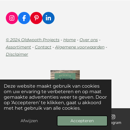
I
F
P
L
n
a
i
i
s
c
n
n
t
e
t
k
© 2024 Oldwooth Projects
-
Home
-
Over ons
-
a
b
e
e
Assortiment
-
Contact
-
Algemene voorwaarden
-
g
o
r
d
r
o
e
I
Disclaimer
a
k
s
n
m
t
Deze website maakt gebruik van cookies
om uw ervaring te verbeteren en op maat
gemaakte advertenties weer te geven. Door
op ‘Accepteren’ te klikken, gaat u akkoord
met het gebruik van alle cookies.
Afwijzen
Accepteren
E-mailadres
Telefoonnummer
Kaart
Instagram