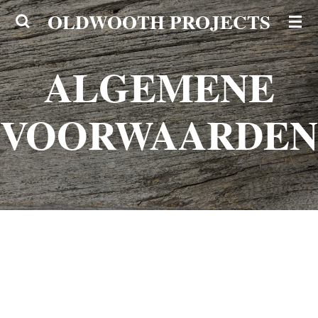
OLDWOOTH PROJECTS
Ga
direct
naar
ALGEMENE
de
hoofdinhoud
VOORWAARDEN