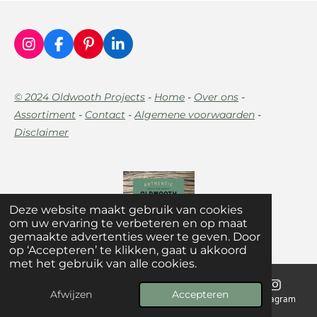
I
F
P
L
n
a
i
i
s
c
n
n
t
e
t
k
© 2024 Oldwooth Projects
-
Home
-
Over ons
-
a
b
e
e
Assortiment
-
Contact
-
Algemene voorwaarden
-
g
o
r
d
r
o
e
I
Disclaimer
a
k
s
n
m
t
Deze website maakt gebruik van cookies
om uw ervaring te verbeteren en op maat
gemaakte advertenties weer te geven. Door
op ‘Accepteren’ te klikken, gaat u akkoord
met het gebruik van alle cookies.
Afwijzen
Accepteren
E-mailadres
Telefoonnummer
Kaart
Instagram