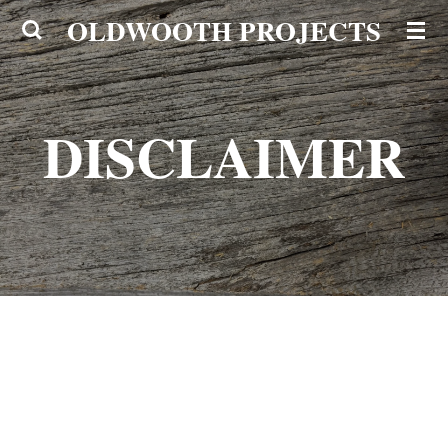
OLDWOOTH PROJECTS
Ga
direct
naar
de
DISCLAIMER
hoofdinhoud