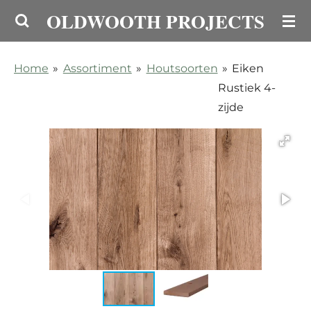
OLDWOOTH PROJECTS
Ga
direct
naar
Home
»
Assortiment
»
Houtsoorten
»
Eiken
de
Rustiek 4-
hoofdinhoud
zijde