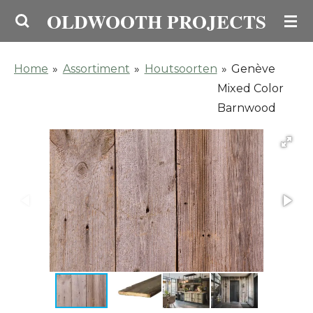
OLDWOOTH PROJECTS
Ga
direct
naar
Home
»
Assortiment
»
Houtsoorten
»
Genève
de
Mixed Color
hoofdinhoud
Barnwood