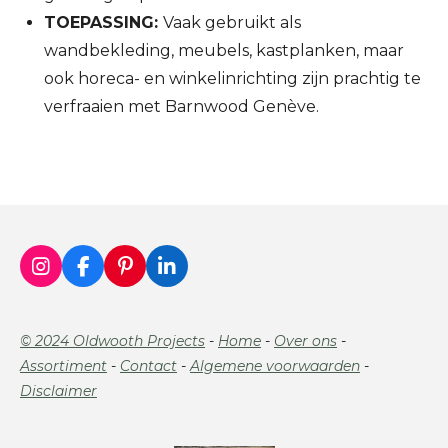
TOEPASSING:
Vaak gebruikt als
wandbekleding, meubels, kastplanken, maar
ook horeca- en winkelinrichting zijn prachtig te
verfraaien met Barnwood Genève.
I
F
P
L
n
a
i
i
s
c
n
n
t
e
t
k
© 2024 Oldwooth Projects
-
Home
-
Over ons
-
a
b
e
e
Assortiment
-
Contact
-
Algemene voorwaarden
-
g
o
r
d
r
o
e
I
Disclaimer
a
k
s
n
m
t