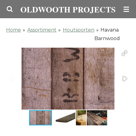
OLDWOOTH PROJECTS
Ga
direct
naar
Home
»
Assortiment
»
Houtsoorten
»
Havana
de
Barnwood
hoofdinhoud