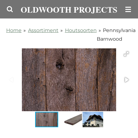
OLDWOOTH PROJECTS
Ga
direct
naar
Home
»
Assortiment
»
Houtsoorten
»
Pennsylvania
de
Barnwood
hoofdinhoud