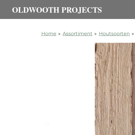
OLDWOOTH PROJECTS
Ga
direct
naar
de
Home
»
Assortiment
»
Houtsoorten
»
hoofdinhoud