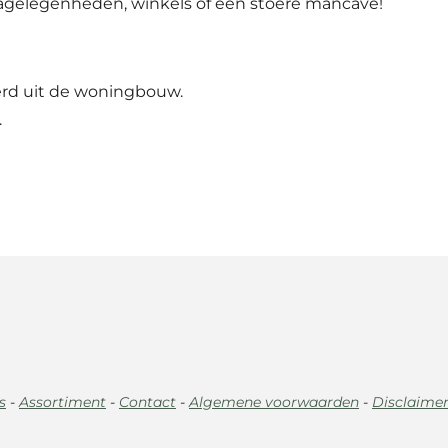
agelegenheden, winkels of een stoere mancave!
rd uit de woningbouw.
.
s
-
Assortiment
-
Contact
-
Algemene voorwaarden
-
Disclaime