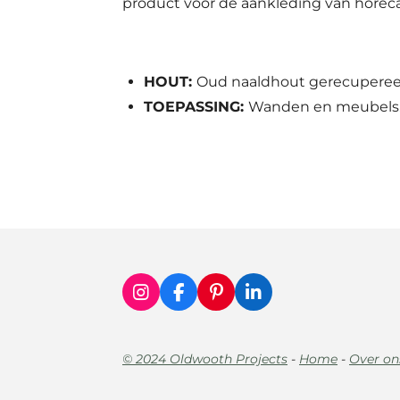
product voor de aankleding van horec
HOUT:
Oud naaldhout gerecuperee
TOEPASSING:
Wanden en meubels
I
F
P
L
n
a
i
i
s
c
n
n
t
e
t
k
© 2024 Oldwooth Projects
-
Home
-
Over on
a
b
e
e
g
o
r
d