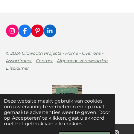
I
F
P
L
n
a
i
i
s
c
n
n
t
e
t
k
© 2024 Oldwooth Projects
-
Home
-
Over ons
-
a
b
e
e
Assortiment
-
Contact
-
Algemene voorwaarden
-
g
o
r
d
r
o
e
I
Disclaimer
a
k
s
n
m
t
Deze website maakt gebruik van cookies
om uw ervaring te verbeteren en op maat
gemaakte advertenties weer te geven. Door
op ‘Accepteren’ te klikken, gaat u akkoord
met het gebruik van alle cookies.