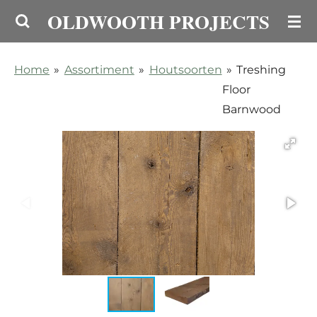
OLDWOOTH PROJECTS
Ga
direct
naar
Home
»
Assortiment
»
Houtsoorten
»
Treshing
de
Floor
hoofdinhoud
Barnwood