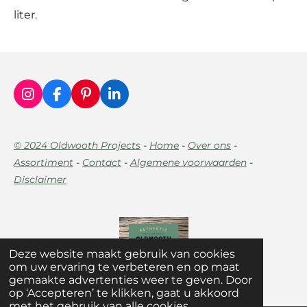
liter.
I
F
P
L
n
a
i
i
s
c
n
n
t
e
t
k
© 2024 Oldwooth Projects
-
Home
-
Over ons
-
a
b
e
e
Assortiment
-
Contact
-
Algemene voorwaarden
-
g
o
r
d
r
o
e
I
Disclaimer
a
k
s
n
m
t
Deze website maakt gebruik van cookies
om uw ervaring te verbeteren en op maat
gemaakte advertenties weer te geven. Door
op ‘Accepteren’ te klikken, gaat u akkoord
met het gebruik van alle cookies.