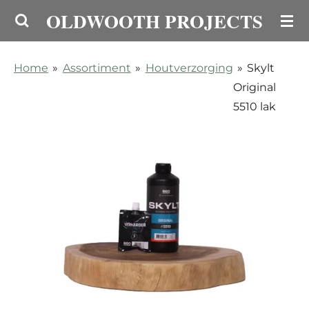
OLDWOOTH PROJECTS
Ga
direct
naar
Home
»
Assortiment
»
Houtverzorging
»
Skylt
de
Original
hoofdinhoud
5510 lak