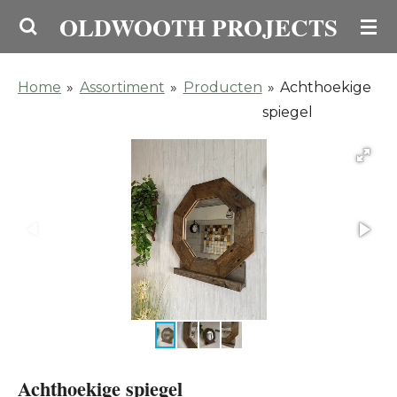
OLDWOOTH PROJECTS
Ga
direct
naar
Home
»
Assortiment
»
Producten
»
Achthoekige
de
spiegel
hoofdinhoud
Achthoekige spiegel