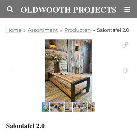
OLDWOOTH PROJECTS
Ga
direct
naar
Home
»
Assortiment
»
Producten
»
Salontafel 2.0
de
hoofdinhoud
Salontafel 2.0