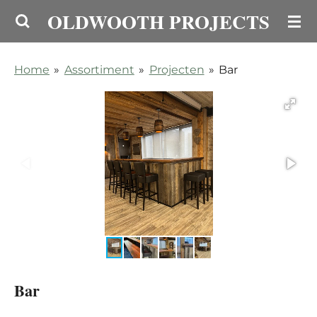
OLDWOOTH PROJECTS
Ga
direct
naar
Home
»
Assortiment
»
Projecten
»
Bar
de
hoofdinhoud
Bar