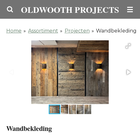
OLDWOOTH PROJECTS
Ga
direct
naar
Home
»
Assortiment
»
Projecten
»
Wandbekleding
de
hoofdinhoud
Wandbekleding