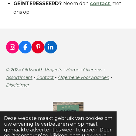
GEÏNTERESSEERD?
Neem dan
contact
met
ons op.
I
F
P
L
n
a
i
i
s
c
n
n
t
e
t
k
© 2024 Oldwooth Projects
-
Home
-
Over ons
-
a
b
e
e
Assortiment
-
Contact
-
Algemene voorwaarden
-
g
o
r
d
r
o
e
I
Disclaimer
a
k
s
n
m
t
Deze website maakt gebruik van cookies om
uw ervaring te verbeteren en op maat
gemaakte advertenties weer te geven. Door
op ‘Accepteren’ te klikken, gaat u akkoord