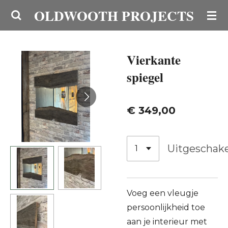
OLDWOOTH PROJECTS
Ga
direct
naar
de
Vierkante
hoofdinhoud
spiegel
€ 349,00
Uitgeschak
Voeg een vleugje
persoonlijkheid toe
aan je interieur met