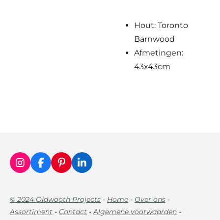
Hout: Toronto
Barnwood
Afmetingen:
43x43cm
I
F
P
L
n
a
i
i
s
c
n
n
t
e
t
k
© 2024 Oldwooth Projects
-
Home
-
Over ons
-
a
b
e
e
Assortiment
-
Contact
-
Algemene voorwaarden
-
g
o
r
d