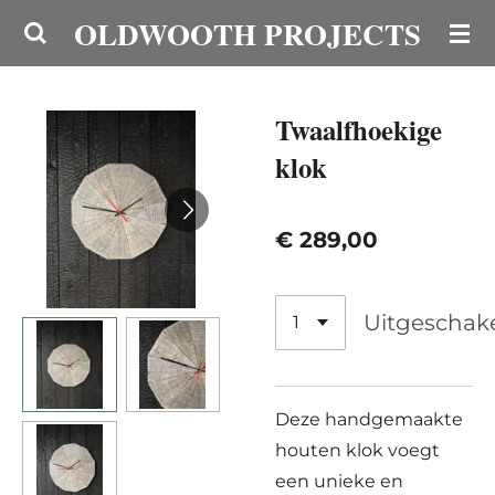
OLDWOOTH PROJECTS
Ga
direct
naar
de
Twaalfhoekige
hoofdinhoud
klok
€ 289,00
Uitgeschak
Deze handgemaakte
houten klok voegt
een unieke en